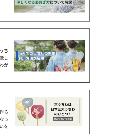
うち
像し
わが
作ら
なっ
いを