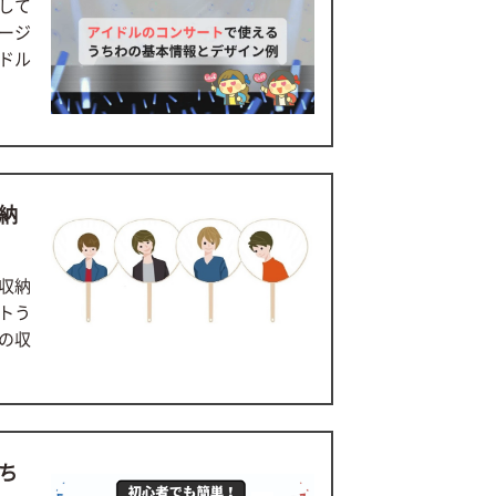
して
ージ
ドル
納
収納
トう
の収
ち