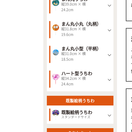
縦39.0cm × 横
24.2cm
まん丸小丸（丸柄）
縦31.8cm × 横
19.6cm
まん丸小型（平柄）
縦31.0cm × 横
18.5cm
ハート型うちわ
縦34.2cm × 横
24.4cm
既製絵柄うちわ
既製絵柄うちわ
スタンダードサイズ