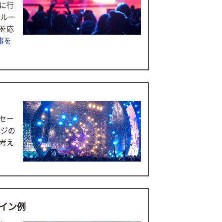
に行
はルー
を応
事を
セー
ージの
考え
イン例