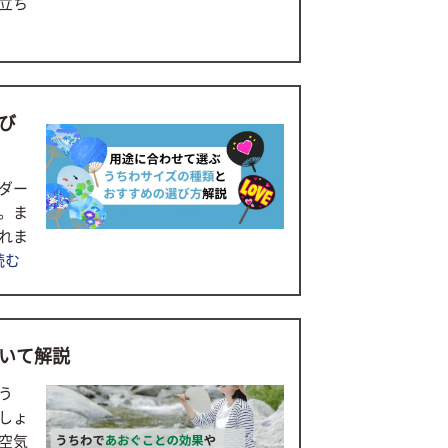
立ち
び
ダー
。ま
れま
読む
いて解説
う
しょ
空気