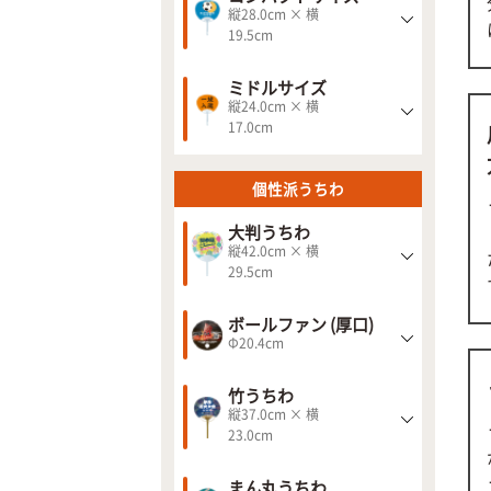
縦28.0cm × 横
19.5cm
ミドルサイズ
縦24.0cm × 横
17.0cm
個性派うちわ
大判うちわ
縦42.0cm × 横
29.5cm
ボールファン (厚口)
Φ20.4cm
竹うちわ
縦37.0cm × 横
23.0cm
まん丸うちわ