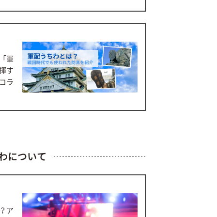
「軍
揮す
コラ
わについて
？ア