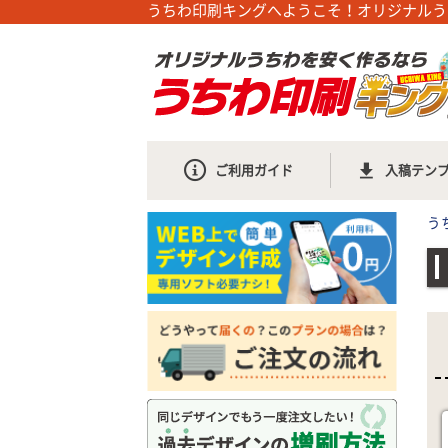
うちわ印刷キングへようこそ！オリジナルう
ご利用ガイド
入稿テン
う