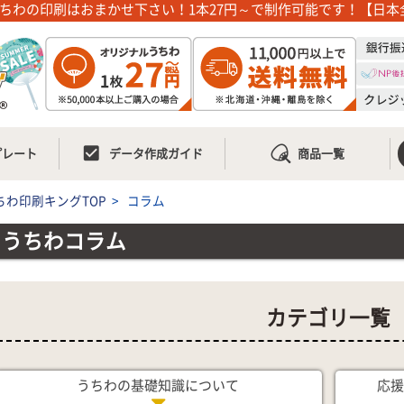
ちわの印刷はおまかせ下さい！1本27円～で制作可能です！【日本
check_box
プレート
データ作成ガイド
商品一覧
ちわ印刷キングTOP
>
コラム
うちわコラム
カテゴリ一覧
うちわの基礎知識について
応援