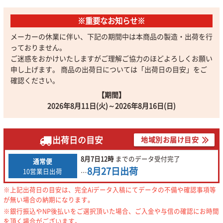
※重要なお知らせ※
メーカーの休業に伴い、下記の期間中は本商品の製造・出荷を行
っておりません。
ご迷惑をおかけいたしますがご理解ご協力のほどよろしくお願い
申し上げます。 商品の出荷日については「出荷日の目安」をご
確認ください。
【期間】
2026年8月11日(火)～2026年8月16日(日)
出荷日の目安
地域別お届け目安
8月7日
12時
までの
データ受付完了
通常便
8月27日
出荷
10営業日出荷
…
※上記出荷日の目安は、完全Aiデータ入稿にてデータの不備や確認事項等
が無い場合の納期になります。
※銀行振込やNP後払いをご選択頂いた場合、ご入金や与信の確認にお時間
を頂く場合がございます。