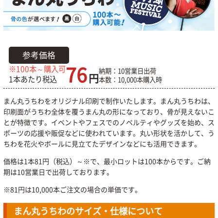
参考価格
76
※100本～購入可
納期：10営業日出荷
円
1本あたり税込
本数：10,000本購入時
まん丸うちわをオリジナル印刷で制作いたします。まん丸うちわは、
印刷面がうちわ全体を覆うまん丸の形になっており、骨が見えないこ
とが特徴です。イベントやフェスでのノベルティやグッズを始め、ス
ポーツの応援や販促などに使われています。丸い形状を活かして、う
ちわを花火やボールに見立てたデザインなどにも活用できます。
価格は1本81円（税込）～※で、最小ロットは100本からです。ご納
期は10営業日で出荷しております。
※81円は10,000本ご注文の場合の単価です。
まん丸うちわのサイズ・仕様について