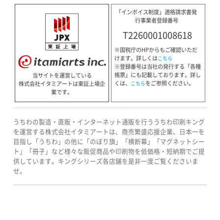
「インボイス制度」適格請求書発
行事業者登録番号
T2260001008618
※国税庁のHPからもご確認いただ
けます。詳しくは
こちら
※登録番号は当社の発行する「各種
帳票」にも記載しております。詳し
当サイトを運営している
くは、
をご参照ください。
株式会社イタミアートは東証上場企
こちら
業です。
うちわの製造・直販・インターネット通販を行ううちわ印刷キング
を運営する株式会社イタミアートは、商売繁盛応援企業、日本一を
目指し「うちわ」の他に「のぼり旗」「横断幕」「マグネットシー
ト」「冊子」など様々な販促商品や印刷物を低価格・短納期でご提
供しています。キングシリーズ各店舗を是非一度ご覧くださいま
せ。