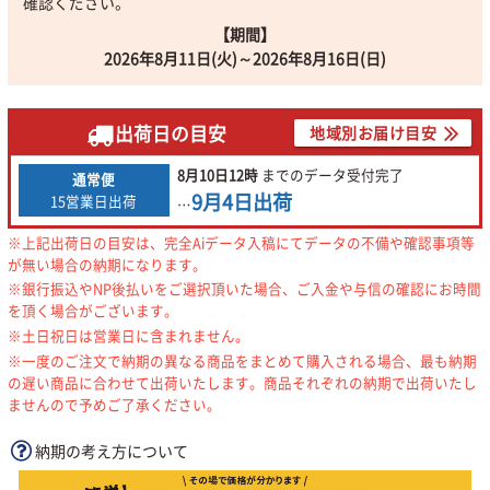
確認ください。
【期間】
2026年8月11日(火)～2026年8月16日(日)
出荷日の目安
地域別お届け目安
8月10日
12時
までの
データ受付完了
通常便
9月4日
出荷
15営業日出荷
…
※上記出荷日の目安は、完全Aiデータ入稿にてデータの不備や確認事項等
が無い場合の納期になります。
※銀行振込やNP後払いをご選択頂いた場合、ご入金や与信の確認にお時間
を頂く場合がございます。
※土日祝日は営業日に含まれません。
※一度のご注文で納期の異なる商品をまとめて購入される場合、最も納期
の遅い商品に合わせて出荷いたします。商品それぞれの納期で出荷いたし
ませんので予めご了承ください。
納期の考え方について