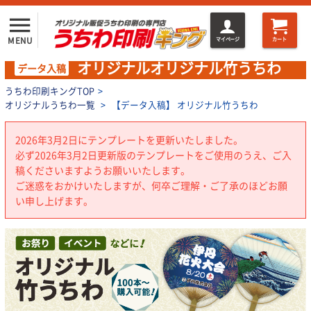
menu
MENU
マイページ
カート
オリジナルオリジナル竹うちわ
データ入稿
うちわ印刷キングTOP
>
オリジナルうちわ一覧
>
【データ入稿】 オリジナル竹うちわ
2026年3月2日にテンプレートを更新いたしました。
必ず2026年3月2日更新版のテンプレートをご使用のうえ、ご入
稿くださいますようお願いいたします。
ご迷惑をおかけいたしますが、何卒ご理解・ご了承のほどお願
い申し上げます。