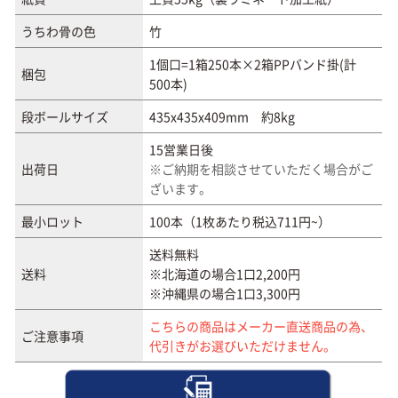
うちわ骨の色
竹
1個口=1箱250本×2箱PPバンド掛(計
梱包
500本)
段ボールサイズ
435x435x409mm 約8kg
15営業日後
出荷日
※ご納期を相談させていただく場合がご
ざいます。
最小ロット
100本（1枚あたり税込711円~）
送料無料
送料
※北海道の場合1口2,200円
※沖縄県の場合1口3,300円
こちらの商品はメーカー直送商品の為、
ご注意事項
代引きがお選びいただけません。