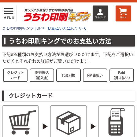
menu
MENU
マイページ
カート
うちわ印刷キングTOP
>
お支払い方法について
うちわ印刷キングでのお支払い方法
下記の5種類のお支払い方法がお選びいただけます。下記をご選択い
ただくとそれぞれの詳細がご覧いただけます。
クレジット
銀行振込
Paid
代金引換
NP 後払い
カード
（前入金）
（掛け払い）
クレジットカード
play_arrow
play_arrow