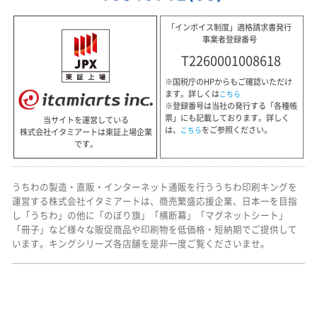
「インボイス制度」適格請求書発行
事業者登録番号
T2260001008618
※国税庁のHPからもご確認いただけ
ます。詳しくは
こちら
※登録番号は当社の発行する「各種帳
票」にも記載しております。詳しく
当サイトを運営している
は、
をご参照ください。
こちら
株式会社イタミアートは東証上場企業
です。
うちわの製造・直販・インターネット通販を行ううちわ印刷キングを
運営する株式会社イタミアートは、商売繁盛応援企業、日本一を目指
し「うちわ」の他に「のぼり旗」「横断幕」「マグネットシート」
「冊子」など様々な販促商品や印刷物を低価格・短納期でご提供して
います。キングシリーズ各店舗を是非一度ご覧くださいませ。