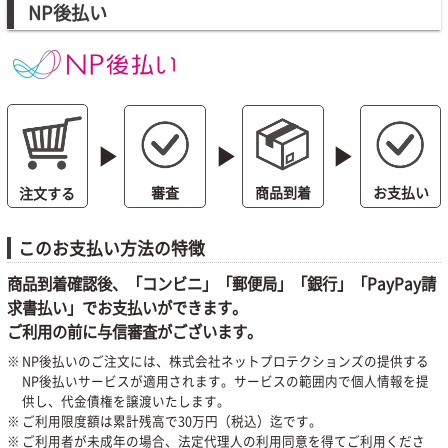
NP後払い
play_arrow
play_arrow
play_arrow
審査
お支払い
商品到着
注文する
このお支払い方法の特徴
商品到着確認後、「コンビニ」「郵便局」「銀行」「PayPay請
求書払い」でお支払いができます。
ご利用の前に与信審査がございます。
NP後払いのご注文には、株式会社ネットプロテクションズの提供する
NP後払いサービスが適用されます。サービスの範囲内で個人情報を提
供し、代金債権を譲渡いたします。
ご利用限度額は累計残高で30万円（税込）迄です。
ご利用者が未成年の場合、法定代理人の利用同意を得てご利用くださ