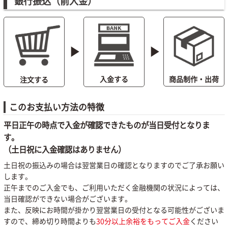
銀行振込（前入金）
play_arrow
play_arrow
商品制作・出荷
入金する
注文する
このお支払い方法の特徴
平日正午の時点で入金が確認できたものが当日受付となりま
す。
（土日祝に入金確認はありません）
土日祝の振込みの場合は翌営業日の確認となりますのでご了承お願い
します。
正午までのご入金でも、ご利用いただく金融機関の状況によっては、
当日確認ができない場合がございます。
また、反映にお時間が掛かり翌営業日の受付となる可能性がございま
すので、締め切り時間よりも
30分以上余裕をもってご入金
ください