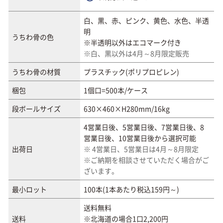
白、黒、赤、ピンク、黄色、水色、半透
明
うちわ骨の色
※半透明以外はエコマーク付き
※白、黒以外は4月～8月限定販売
うちわ骨の材質
プラスチック(ポリプロピレン)
梱包
1個口=500本/ケース
段ボールサイズ
630×460×H280mm/16kg
4営業日後、5営業日後、7営業日後、8
営業日後、10営業日後から選択可能
出荷日
※ 4営業日、5営業日は4月～8月限定
※ご納期を相談させていただく場合がご
ざいます。
最小ロット
100本(1本あたり税込159円～)
送料無料
送料
※北海道の場合1口2,200円