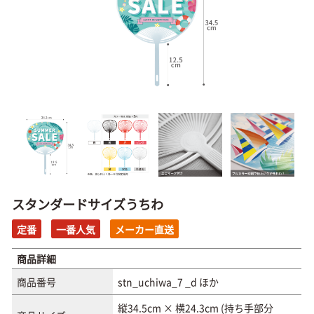
スタンダードサイズうちわ
定番
一番人気
メーカー直送
商品詳細
商品番号
stn_uchiwa_7 _d ほか
縦34.5cm × 横24.3cm (持ち手部分