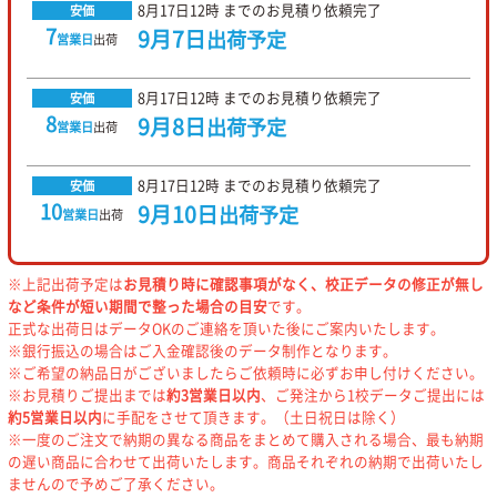
8月17日
12時
までのお見積り依頼完了
安価
7
9月7日
出荷予定
営業日
出荷
8月17日
12時
までのお見積り依頼完了
安価
8
9月8日
出荷予定
営業日
出荷
8月17日
12時
までのお見積り依頼完了
安価
10
9月10日
出荷予定
営業日
出荷
※上記出荷予定は
お見積り時に確認事項がなく、校正データの修正が無し
など条件が短い期間で整った場合の目安
です。
正式な出荷日はデータOKのご連絡を頂いた後にご案内いたします。
※銀行振込の場合はご入金確認後のデータ制作となります。
※ご希望の納品日がございましたらご依頼時に必ずお申し付けください。
※お見積りご提出までは
約3営業日以内
、ご発注から1校データご提出には
約5営業日以内
に手配をさせて頂きます。（土日祝日は除く）
※一度のご注文で納期の異なる商品をまとめて購入される場合、最も納期
の遅い商品に合わせて出荷いたします。商品それぞれの納期で出荷いたし
ませんので予めご了承ください。