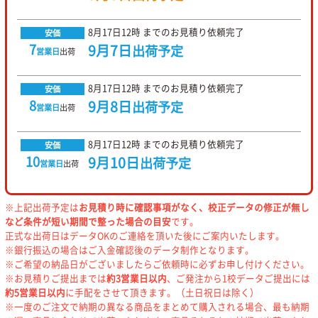
8月17日
12時
までのお見積り依頼完了
安価
7
9月7日
出荷予定
営業日
出荷
8月17日
12時
までのお見積り依頼完了
安価
8
9月8日
出荷予定
営業日
出荷
8月17日
12時
までのお見積り依頼完了
安価
10
9月10日
出荷予定
営業日
出荷
※上記出荷予定は
お見積り時に確認事項がなく、校正データの修正が無し
など条件が短い期間で整った場合の目安
です。
正式な出荷日はデータOKのご連絡を頂いた後にご案内いたします。
※銀行振込の場合はご入金確認後のデータ制作となります。
※ご希望の納品日がございましたらご依頼時に必ずお申し付けください。
※お見積りご提出までは
約3営業日以内
、ご発注から1校データご提出には
約5営業日以内
に手配をさせて頂きます。（土日祝日は除く）
※一度のご注文で納期の異なる商品をまとめて購入される場合、最も納期