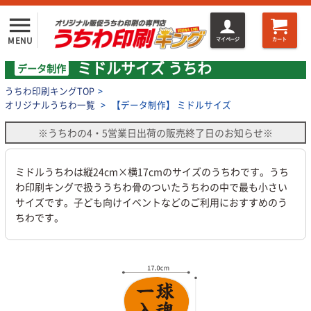
menu
MENU
マイページ
カート
ミドルサイズ うちわ
データ制作
うちわ印刷キングTOP
>
オリジナルうちわ一覧
>
【データ制作】 ミドルサイズ
※うちわの4・5営業日出荷の販売終了日のお知らせ※
ミドルうちわは縦24cm×横17cmのサイズのうちわです。うち
わ印刷キングで扱ううちわ骨のついたうちわの中で最も小さい
サイズです。子ども向けイベントなどのご利用におすすめのう
ちわです。