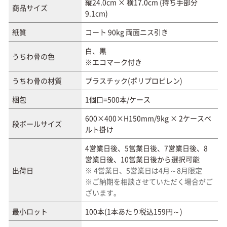
縦24.0cm × 横17.0cm (持ち手部分
商品サイズ
9.1cm)
紙質
コート 90kg 両面ニス引き
白、黒
うちわ骨の色
※エコマーク付き
うちわ骨の材質
プラスチック(ポリプロピレン)
梱包
1個口=500本/ケース
600×400×H150mm/9kg × 2ケースベ
段ボールサイズ
ルト掛け
4営業日後、5営業日後、7営業日後、8
営業日後、10営業日後から選択可能
出荷日
※ 4営業日、5営業日は4月～8月限定
※ご納期を相談させていただく場合がご
ざいます。
最小ロット
100本(1本あたり税込159円～)