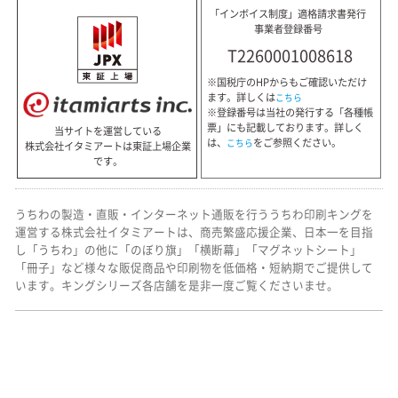
「インボイス制度」適格請求書発行
事業者登録番号
T2260001008618
※国税庁のHPからもご確認いただけ
ます。詳しくは
こちら
※登録番号は当社の発行する「各種帳
票」にも記載しております。詳しく
当サイトを運営している
は、
をご参照ください。
こちら
株式会社イタミアートは東証上場企業
です。
うちわの製造・直販・インターネット通販を行ううちわ印刷キングを
運営する株式会社イタミアートは、商売繁盛応援企業、日本一を目指
し「うちわ」の他に「のぼり旗」「横断幕」「マグネットシート」
「冊子」など様々な販促商品や印刷物を低価格・短納期でご提供して
います。キングシリーズ各店舗を是非一度ご覧くださいませ。