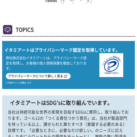
TOPICS
イタミアートはプライバシーマーク認定を取得しています。
弊社株式会社イタミアートは、プライバシーマーク認
定を取得し、お客様の個人情報保護を徹底しておりま
す。
プライバシーマークについて詳しく見る
open_in_new
※外部サイトに移動します
イタミアートはSDG’sに取り組んでいます。
当社は持続可能な世界の実現を目指すSDGsに賛同し、取り組んでお
ります。ゴール12の「つくる責任つかう責任」は、当社が製造部門
を持っている以上、課せられた果たすべき（意識する必要のある）
目標です。「必要なときに、必要なだけ欲しい。のニーズに応え
る」ために小ロットからの提供をモットーとし、無駄の無い製造を