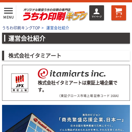
menu
MENU
マイページ
カート
うちわ印刷キングTOP
>
運営会社紹介
運営会社紹介
株式会社イタミアート
株式会社イタミアートは東証上場企業で
す。
（東証グロース市場上場 証券コード 168A）