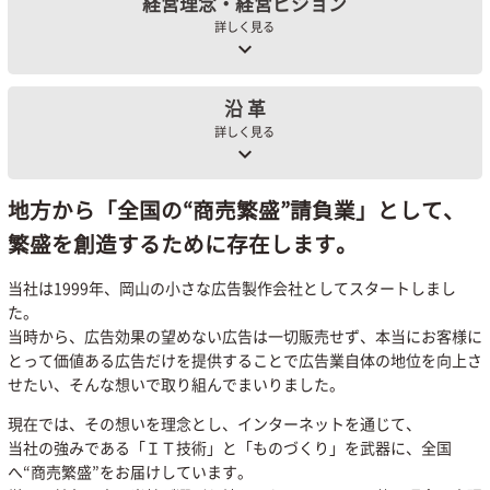
経営理念・経営ビジョン
詳しく見る
keyboard_arrow_down
沿 革
詳しく見る
keyboard_arrow_down
地方から「全国の“商売繁盛”請負業」として、
繁盛を創造するために存在します。
当社は1999年、岡山の小さな広告製作会社としてスタートしまし
た。
当時から、広告効果の望めない広告は一切販売せず、本当にお客様に
とって価値ある広告だけを提供することで広告業自体の地位を向上さ
せたい、そんな想いで取り組んでまいりました。
現在では、その想いを理念とし、インターネットを通じて、
当社の強みである「ＩＴ技術」と「ものづくり」を武器に、全国
へ“商売繁盛”をお届けしています。