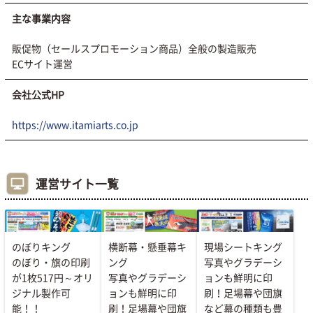
主な事業内容
販促物（セールスプロモーション商品）全般の製造販売
ECサイト運営
会社公式HP
https://www.itamiarts.co.jp
運営サイト一覧
のぼりキング
横断幕・懸垂幕キ
現場シートキング
のぼり・旗の印刷
ング
写真やグラデーシ
が1枚517円～オリ
写真やグラデーシ
ョンも鮮明に印
ジナル製作可
ョンも鮮明に印
刷！足場幕や団旗
能！！
刷！足場幕や団旗
など幕の種類も豊