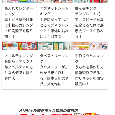
名入れカレンダー
マグネットシート
展示会キング
キング
キング
テンプレート式
卓上から壁掛けま
手軽に貼ってはが
で、コピーと写真
で多数のカレンダ
せるマグネットシ
を変えるだけで展
ー印刷商品を取り
ート！車体に貼れ
示会ブースが作れ
揃え！
ばよく目立つ！
る！
ノベルティキング
タペストリーキン
手作りうちわキン
販促品・オリジナ
グ
グ
ルノベルティのこ
タペストリーが1
うちわを手作りで
となら何でも揃う
枚から安く作れ
簡単製作できる手
専門店！
る！誕生日記念や
作りキットを激安
グッズ制作に！
販売中！