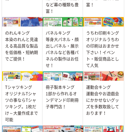
など幕の種類も豊
富！
富！
のれんキング
パネルキング
うちわ印刷キング
本染のれんと見違
等身大パネル・顔
オリジナルうちわ
える高品質な製品
出しパネル・展示
の印刷はおまかせ
を低価格・短納期
パネルなど各種パ
下さい！イベン
でご提供！
ネルの製作はお任
ト・販促商品とし
せ！
て人気
Tシャツキング
冊子製本キング
運動会キング
オリジナルTシャ
1部から作れるオ
運動会やお遊戯会
ツの事ならTシャ
ンデマンド印刷冊
にかかせないグッ
ツキング。1枚だ
子専門店！
ズを多数取扱して
け～大量作成まで
おります！
可能