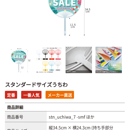
スタンダードサイズうちわ
定番
一番人気
メーカー直送
商品詳細
商品番号
stn_uchiwa_7 -smf ほか
縦34.5cm × 横24.3cm (持ち手部分