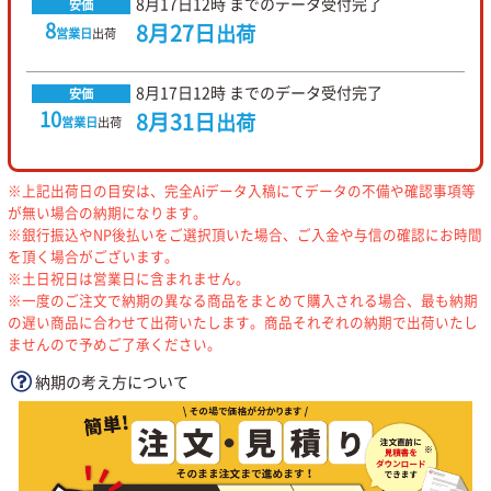
8月17日
12時
までのデータ受付完了
安価
8
8月27日
出荷
営業日
出荷
8月17日
12時
までのデータ受付完了
安価
10
8月31日
出荷
営業日
出荷
※上記出荷日の目安は、完全Aiデータ入稿にてデータの不備や確認事項等
が無い場合の納期になります。
※銀行振込やNP後払いをご選択頂いた場合、ご入金や与信の確認にお時間
を頂く場合がございます。
※土日祝日は営業日に含まれません。
※一度のご注文で納期の異なる商品をまとめて購入される場合、最も納期
の遅い商品に合わせて出荷いたします。商品それぞれの納期で出荷いたし
ませんので予めご了承ください。
納期の考え方について