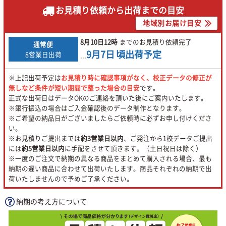
お見積り依頼から出荷までの目安
地域別お届け目安
8月10日
12時
までのお見積り依頼完了
通常便
9月7日
頃出荷予定
8営業日出荷
...
※上記出荷予定は
お見積り時に確認事項がなく、校正データの修正が
無しなど条件が短い期間で整った場合の目安
です。
正式な出荷日はデータOKのご連絡を頂いた後にご案内いたします。
※銀行振込の場合はご入金確認後のデータ制作となります。
※ご希望の納品日がございましたらご依頼時に必ずお申し付けくださ
い。
※お見積りご提出までは
約3営業日以内
、ご発注から1校データご提出
には
約5営業日以内
に手配をさせて頂きます。（土日祝日は除く）
※一度のご注文で納期の異なる商品をまとめて購入される場合、最も
納期の遅い商品に合わせて出荷いたします。商品それぞれの納期で出
荷いたしませんので予めご了承ください。
納期の考え方について