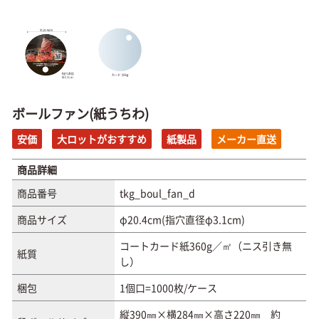
ボールファン(紙うちわ)
安価
大ロットがおすすめ
紙製品
メーカー直送
商品詳細
商品番号
tkg_boul_fan_d
商品サイズ
φ20.4cm(指穴直径φ3.1cm)
コートカード紙360g／㎡（ニス引き無
紙質
し）
梱包
1個口=1000枚/ケース
縦390㎜×横284㎜×高さ220㎜ 約