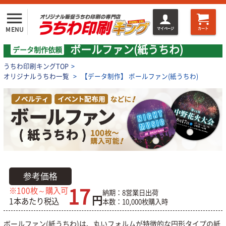
menu
MENU
マイページ
カート
ボールファン(紙うちわ)
データ制作依頼
うちわ印刷キングTOP
>
オリジナルうちわ一覧
>
【データ制作】 ボールファン(紙うちわ)
参考価格
17
※100枚～購入可
納期：8営業日出荷
円
1本あたり税込
本数：10,000枚購入時
ボールファン(紙うちわ)は、丸いフォルムが特徴的な円形タイプの紙