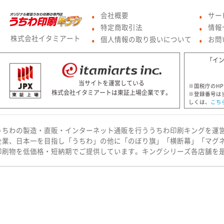
会社概要
サー
●
●
特定商取引法
情報
●
●
株式会社イタミアート
個人情報の取り扱いについて
お問
●
●
「イ
当サイトを運営している
※国税庁のH
株式会社イタミアートは東証上場企業です。
※登録番号は
しくは、
こち
うちわの製造・直販・インターネット通販を行ううちわ印刷キングを運
企業、日本一を目指し「うちわ」の他に「のぼり旗」「横断幕」「マグ
印刷物を低価格・短納期でご提供しています。キングシリーズ各店舗を