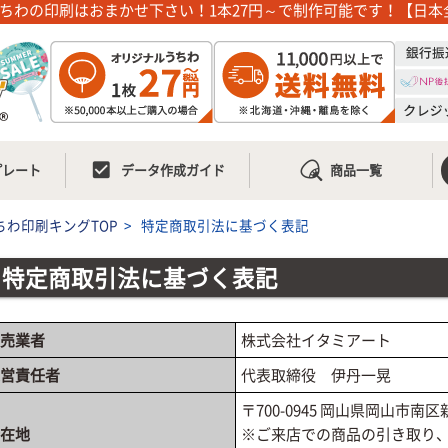
ちわの印刷はおまかせ下さい！1本27円～で制作可能です！【日本
check_box
プレート
データ作成ガイド
商品一覧
ちわ印刷キングTOP
>
特定商取引法に基づく表記
特定商取引法に基づく表記
売業者
株式会社イタミアート
営責任者
代表取締役 伊丹一晃
〒700-0945 岡山県岡山市南区新
在地
※ご来店での商品の引き取り