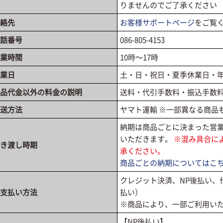
りませんのでご了承ください
絡先
お客様サポートページ
をご覧
話番号
086-805-4153
業時間
10時〜17時
業日
土・日・祝日・夏季休業日・
品代金以外の料金の説明
送料・代引手数料・振込手数
送方法
ヤマト運輸 ※一部異なる商品
納期は商品ごとに決まった営
いただきます。
※混み具合に
き渡し時期
承ください。
商品ごとの納期についてはこ
クレジット決済、NP後払い、
支払い方法
払い）
※商品により、一部ご利用い
【NP後払い】