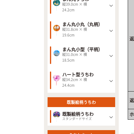
縦39.0cm × 横
24.2cm
まん丸小丸（丸柄）
縦31.8cm × 横
19.6cm
返
まん丸小型（平柄）
縦31.0cm × 横
18.5cm
ハート型うちわ
縦34.2cm × 横
24.4cm
返
既製絵柄うちわ
既製絵柄うちわ
ホ
スタンダードサイズ