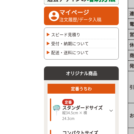
マイページ
連
注文履歴/データ入稿
電
営
スピード見積り
受付・納期について
休
配送・送料について
商
発
オリジナル商品
引
定番うちわ
定番
スタンダードサイズ
縦34.5cm × 横
お
24.3cm
コンパクトサイズ