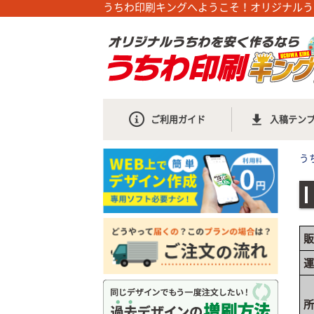
うちわ印刷キングへようこそ！オリジナルう
ご利用ガイド
入稿テン
う
販
運
所