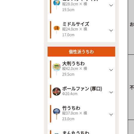
縦28.0cm × 横
19.5cm
ミドルサイズ
お
縦24.0cm × 横
17.0cm
個性派うちわ
大判うちわ
縦42.0cm × 横
29.5cm
不
ボールファン (厚口)
Φ20.4cm
竹うちわ
縦37.0cm × 横
23.0cm
まん丸うちわ