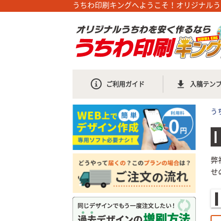
うちわ印刷キングへようこそ！オリジナルう
ご利用ガイド
入稿テン
う
弊
せ