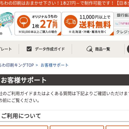
ちわの印刷はおまかせ下さい！1本27円～で制作可能です！【日本
check_box
プレート
データ作成ガイド
商品一覧
ちわ印刷キングTOP
>
お客様サポート
お客様サポート
社のご利用ガイドまたはよくある質問は下記よりご確認いただけま
の前にご覧ください。
ご利用について