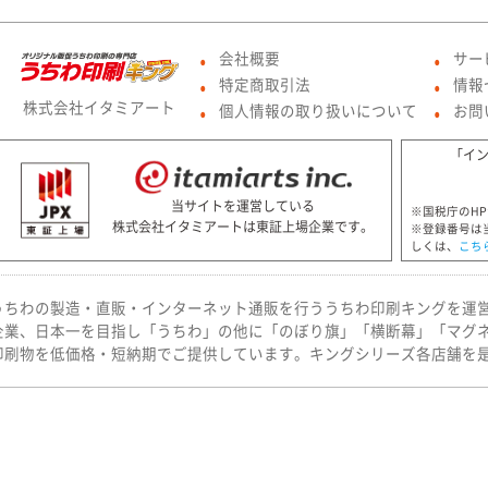
会社概要
サー
●
●
特定商取引法
情報
●
●
株式会社イタミアート
個人情報の取り扱いについて
お問
●
●
「イ
当サイトを運営している
※国税庁のH
株式会社イタミアートは東証上場企業です。
※登録番号は
しくは、
こち
うちわの製造・直販・インターネット通販を行ううちわ印刷キングを運
企業、日本一を目指し「うちわ」の他に「のぼり旗」「横断幕」「マグ
印刷物を低価格・短納期でご提供しています。キングシリーズ各店舗を