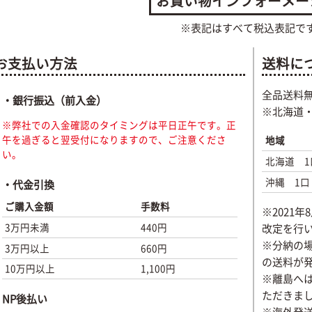
お買い物インフォーメー
※表記はすべて税込表記で
お支払い方法
送料に
全品送料
・銀行振込（前入金）
※北海道
※弊社での入金確認のタイミングは平日正午です。正
午を過ぎると翌受付になりますので、ご注意くださ
地域
い。
北海道 1
沖縄 1口
・代金引換
ご購入金額
手数料
※2021
3万円未満
440円
改定を行
※分納の場
3万円以上
660円
の送料が
10万円以上
1,100円
※離島へ
ただきま
NP後払い