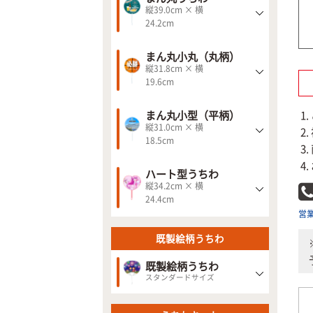
縦39.0cm × 横
24.2cm
まん丸小丸（丸柄）
縦31.8cm × 横
19.6cm
まん丸小型（平柄）
縦31.0cm × 横
18.5cm
ハート型うちわ
縦34.2cm × 横
24.4cm
営業
既製絵柄うちわ
既製絵柄うちわ
スタンダードサイズ