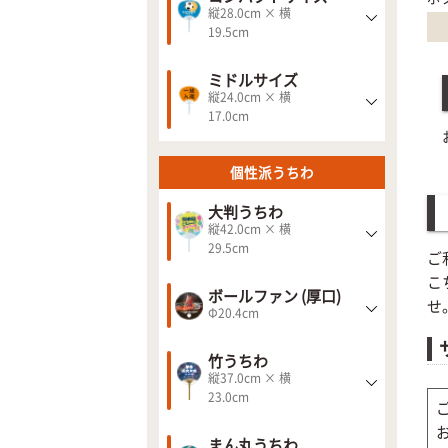
縦28.0cm × 横
19.5cm
ミドルサイズ
縦24.0cm × 横
17.0cm
個性派うちわ
大判うちわ
縦42.0cm × 横
29.5cm
ご
こ
ボールファン (厚口)
せ
Φ20.4cm
竹うちわ
縦37.0cm × 横
23.0cm
まん丸うちわ