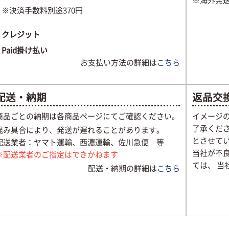
※海外発
※決済手数料別途370円
クレジット
Paid掛け払い
お支払い方法の詳細は
こちら
配送・納期
返品交
商品ごとの納期は各商品ページにてご確認ください。
イメージ
了承くださ
混み具合により、発送が遅れることがあります。
とさせて
配送業者：ヤマト運輸、西濃運輸、佐川急便 等
当社が不
※配送業者のご指定はできかねます
ては、 
配送・納期の詳細は
こちら