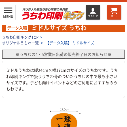
menu
MENU
マイページ
カート
ミドルサイズ うちわ
データ入稿
うちわ印刷キングTOP
>
オリジナルうちわ一覧
>
【データ入稿】 ミドルサイズ
※うちわの4・5営業日出荷の販売終了日のお知らせ※
ミドルうちわは縦24cm×横17cmのサイズのうちわです。うち
わ印刷キングで扱ううちわ骨のついたうちわの中で最も小さい
サイズです。子ども向けイベントなどのご利用におすすめのう
ちわです。