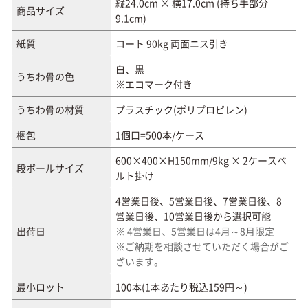
縦24.0cm × 横17.0cm (持ち手部分
商品サイズ
9.1cm)
紙質
コート 90kg 両面ニス引き
白、黒
うちわ骨の色
※エコマーク付き
うちわ骨の材質
プラスチック(ポリプロピレン)
梱包
1個口=500本/ケース
600×400×H150mm/9kg × 2ケースベ
段ボールサイズ
ルト掛け
4営業日後、5営業日後、7営業日後、8
営業日後、10営業日後から選択可能
出荷日
※ 4営業日、5営業日は4月～8月限定
※ご納期を相談させていただく場合がご
ざいます。
最小ロット
100本(1本あたり税込159円～)