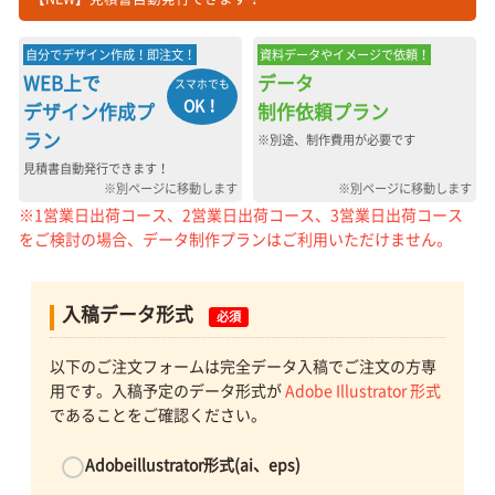
自分でデザイン作成！即注文！
資料データやイメージで依頼！
WEB上で
データ
スマホでも
OK！
デザイン作成プ
制作依頼プラン
ラン
※別途、制作費用が必要です
見積書自動発行できます！
※別ページに移動します
※別ページに移動します
※1営業日出荷コース、2営業日出荷コース、3営業日出荷コース
をご検討の場合、データ制作プランはご利用いただけません。
入稿データ形式
必須
以下のご注文フォームは完全データ入稿でご注文の方専
用です。入稿予定のデータ形式が
Adobe Illustrator 形式
であることをご確認ください。
Adobeillustrator形式(ai、eps)