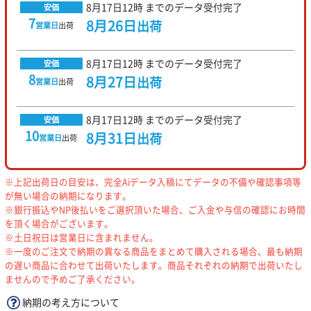
8月17日
12時
までのデータ受付完了
安価
7
8月26日
出荷
営業日
出荷
8月17日
12時
までのデータ受付完了
安価
8
8月27日
出荷
営業日
出荷
8月17日
12時
までのデータ受付完了
安価
10
8月31日
出荷
営業日
出荷
※上記出荷日の目安は、完全Aiデータ入稿にてデータの不備や確認事項等
が無い場合の納期になります。
※銀行振込やNP後払いをご選択頂いた場合、ご入金や与信の確認にお時間
を頂く場合がございます。
※土日祝日は営業日に含まれません。
※一度のご注文で納期の異なる商品をまとめて購入される場合、最も納期
の遅い商品に合わせて出荷いたします。商品それぞれの納期で出荷いたし
ませんので予めご了承ください。
納期の考え方について