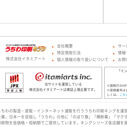
会社概要
サー
●
●
特定商取引法
情報
●
●
株式会社イタミアート
個人情報の取り扱いについて
お問
●
●
「イ
当サイトを運営している
※国税庁のH
株式会社イタミアートは東証上場企業です。
※登録番号は
しくは、
こち
うちわの製造・直販・インターネット通販を行ううちわ印刷キングを運
企業、日本一を目指し「うちわ」の他に「のぼり旗」「横断幕」「マグ
印刷物を低価格・短納期でご提供しています。キングシリーズ各店舗を