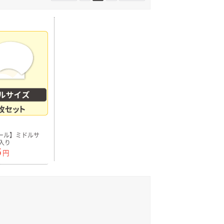
ール】ミドルサ
入り
5
円