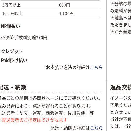
※分納の場
3万円以上
660円
の送料が
10万円以上
1,100円
※離島へ
ただきま
NP後払い
※海外発
※決済手数料別途370円
クレジット
Paid掛け払い
お支払い方法の詳細は
こちら
配送・納期
返品交
商品ごとの納期は各商品ページにてご確認ください。
イメージ
了承くださ
混み具合により、発送が遅れることがあります。
とさせて
配送業者：ヤマト運輸、西濃運輸、佐川急便 等
当社が不
※配送業者のご指定はできかねます
ては、 
配送・納期の詳細は
こちら