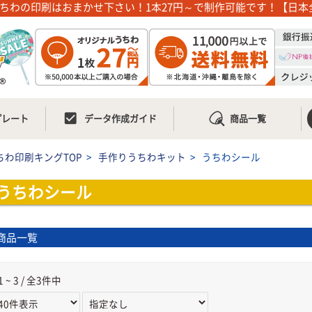
ちわの印刷はおまかせ下さい！1本27円～で制作可能です！【日本
check_box
プレート
データ作成ガイド
商品一覧
ちわ印刷キングTOP
>
手作りうちわキット
>
うちわシール
うちわシール
商品一覧
1 ~ 3 / 全3件中