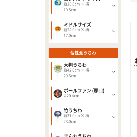
縦28.0cm × 横
19.5cm
ミドルサイズ
縦24.0cm × 横
17.0cm
個性派うちわ
大判うちわ
縦42.0cm × 横
29.5cm
ボールファン (厚口)
Φ20.4cm
竹うちわ
縦37.0cm × 横
23.0cm
まん丸うちわ