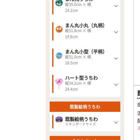
縦39.0cm × 横
24.2cm
まん丸小丸（丸柄）
縦31.8cm × 横
19.6cm
まん丸小型（平柄）
縦31.0cm × 横
18.5cm
ハート型うちわ
縦34.2cm × 横
24.4cm
既製絵柄うちわ
既製絵柄うちわ
スタンダードサイズ