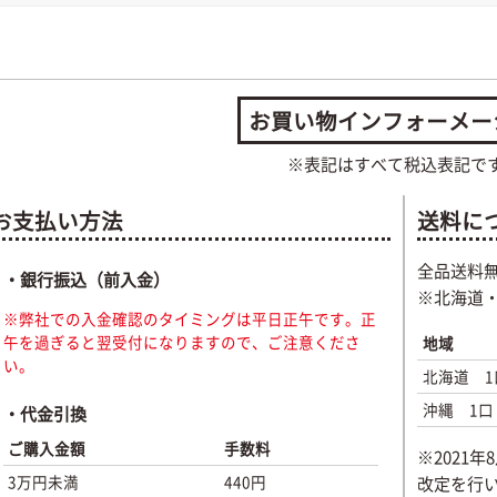
お買い物インフォーメー
※表記はすべて税込表記で
お支払い方法
送料に
全品送料
・銀行振込（前入金）
※北海道
※弊社での入金確認のタイミングは平日正午です。正
午を過ぎると翌受付になりますので、ご注意くださ
地域
い。
北海道 1
沖縄 1口
・代金引換
ご購入金額
手数料
※2021
3万円未満
440円
改定を行