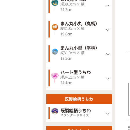
縦39.0cm × 横
24.2cm
まん丸小丸（丸柄）
縦31.8cm × 横
19.6cm
まん丸小型（平柄）
縦31.0cm × 横
18.5cm
ハート型うちわ
縦34.2cm × 横
24.4cm
既製絵柄うちわ
既製絵柄うちわ
スタンダードサイズ