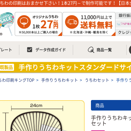
ちわの印刷はおまかせ下さい！1本27円～で制作可能です！【日本
check_box
プレート
データ作成ガイド
商品一覧
手作りうちわキットスタンダードサイ
既製品
ちわ印刷キングTOP
>
手作りうちわキット
>
うちわセット
>
手作り
商品
手作りうちわキ
セット