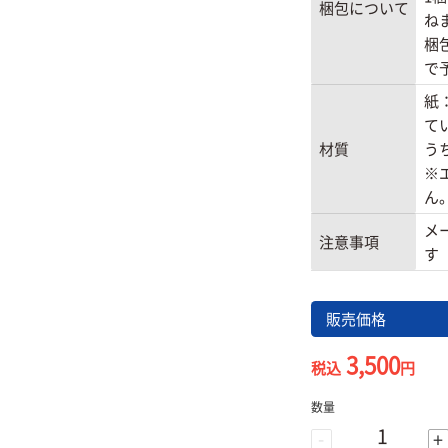
梱包について
ね
梱
で
紙
て
材質
う
※
ん
メ
注意事項
す
販売価格
3,500
税込
円
数量
-
+