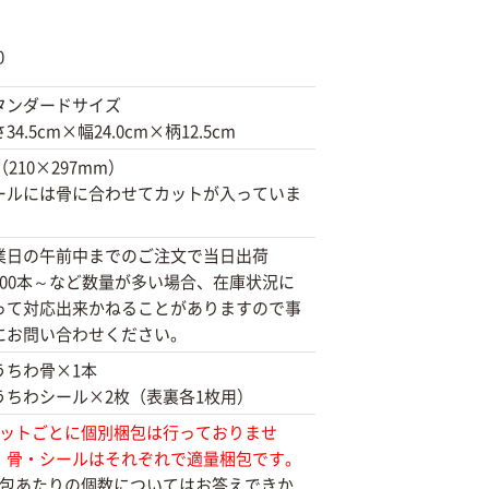
0
タンダードサイズ
34.5cm×幅24.0cm×柄12.5cm
（210×297mm）
ールには骨に合わせてカットが入っていま
業日の午前中までのご注文で当日出荷
300本～など数量が多い場合、在庫状況に
って対応出来かねることがありますので事
にお問い合わせください。
うちわ骨×1本
うちわシール×2枚（表裏各1枚用）
セットごとに個別梱包は行っておりませ
。骨・シールはそれぞれで適量梱包です。
梱包あたりの個数についてはお答えできか