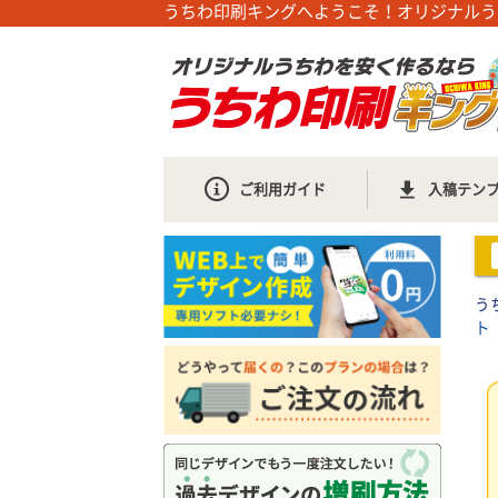
うちわ印刷キングへようこそ！オリジナルう
ご利用ガイド
入稿テン
う
ト