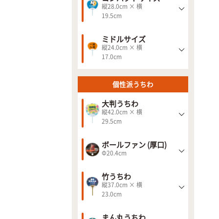
縦28.0cm × 横
19.5cm
ミドルサイズ
縦24.0cm × 横
17.0cm
個性派うちわ
大判うちわ
縦42.0cm × 横
29.5cm
ボールファン (厚口)
Φ20.4cm
竹うちわ
縦37.0cm × 横
23.0cm
まん丸うちわ