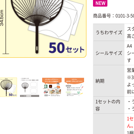
NEW
商品番号：0101-3-5
ス
うちわサイズ
高さ
A4
シールサイズ
シ
す
営
※
納期
よ
前
1セットの内
・
容
・
1
ん
1