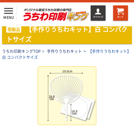
menu
MENU
マイページ
カート
【手作りうちわキット】白 コンパク
既製品
トサイズ
うちわ印刷キングTOP
>
手作りうちわキット
>
【手作りうちわキット】
白 コンパクトサイズ